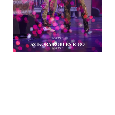
PORTRÉ
SZIKORA ROBI ÉS R‑GO
PORTRÉ
KARINA
PORTRÉ
MÁRK
PORTRÉ
RICHÁRD ÉS LAURA
PORTRÉ
DANESZ
PORTRÉ
LAURA
PORTRÉ
SAROLTA
PORTRÉ
ROBI