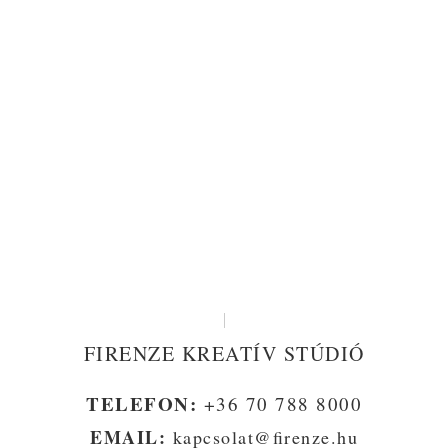
EDINA
PORTRÉ
DÁVID
PORTRÉ
DORINA
PORTRÉ
KÜZDŐSPORT
PORTRÉ
GABRIELLA
PORTRÉ
DÁVID
PORTRÉ
CINTIA
FIRENZE KREATÍV STÚDIÓ
TELEFON:
+36 70 788 8000
EMAIL:
kapcsolat@firenze.hu